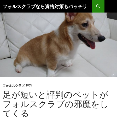
コ
検
フォルスクラブなら資格対策もバッチリ
ン
索
テ
ン
ツ
へ
ス
キ
ッ
プ
フォルスクラブ
,
評判
足が短いと評判のペットが
フォルスクラブの邪魔をし
てくる