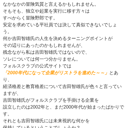
なかなかの冒険気質と言えるかもしれません。
そもそも、独立や起業を実行に移す方々は
すべからく冒険野郎です。
安定を求めている平社員では決して真似できないでしょ
う。
何か吉田智雄氏の人生を決めるターニングポイントが
その辺りにあったのかもしれませんが、
残念ながら私は吉田智雄氏ではないので、
ソレについては何一つ分かりません。
フォルスクラブの公式サイトでは
「2000年代になって企業がリストラを進めた～～」
とあ
り、
経済格差と教育格差について吉田智雄氏が色々と言ってい
ますが、
吉田智雄氏がフォルスクラブを手掛ける企業を
設立したのは2002年と、まだ2000年代が始まったばかりで
す。
それとも吉田智雄氏には未来視的な何かを
保持しているということでしょうか？