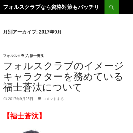
コ
検
フォルスクラブなら資格対策もバッチリ
ン
索
テ
ン
ツ
月別アーカイブ: 2017年9月
へ
ス
キ
フォルスクラブ
,
福士蒼汰
ッ
フォルスクラブのイメージ
プ
キャラクターを務めている
福士蒼汰について
2017年9月25日
コメントする
【福士蒼汰】