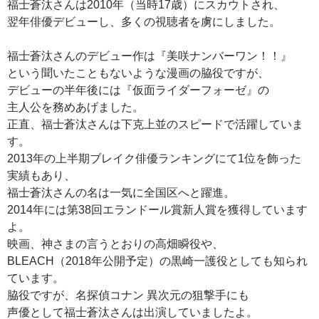
福士蒼汰さんは2010年（当時17歳）にスカウトされ、
翌年俳優デビューし、多くの視聴者を虜にしました。
福士蒼汰さんのデビュー作は『美咲ナンバーワン！！』
という聞いたこともないような漫画の脇役ですが、
デビューの半年後には『仮面ライダーフォーゼ』の
主人公を務めあげました。
正直、福士蒼汰さんは下克上並のスピードで活躍していま
す。
2013年の上半期ブレイク俳優ランキングにて1位を飾った
実績もあり、
福士蒼汰さんの名は一気に全国区へと躍進。
2014年には第38回エランドール賞新人賞を獲得しています
よ。
映画、神さまの言うとおりの高畑瞬役や、
BLEACH（2018年公開予定）の黒崎一護役としても知られ
ています。
脇役ですが、名探偵コナン 異次元の狙撃手にも
声優として福士蒼汰さんは出演していましたよ。