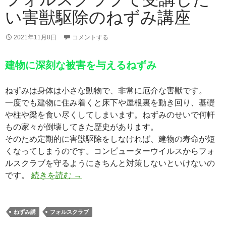
い害獣駆除のねずみ講座
2021年11月8日
コメントする
建物に深刻な被害を与えるねずみ
ねずみは身体は小さな動物で、非常に厄介な害獣です。
一度でも建物に住み着くと床下や屋根裏を動き回り、基礎
や柱や梁を食い尽くしてしまいます。ねずみのせいで何軒
もの家々が倒壊してきた歴史があります。
そのため定期的に害獣駆除をしなければ、建物の寿命が短
くなってしまうのです。コンピューターウイルスからフォ
ルスクラブを守るようにきちんと対策しないといけないの
フォルスクラブで受講したい害獣駆除の
です。
続きを読む
→
ねずみ講
フォルスクラブ