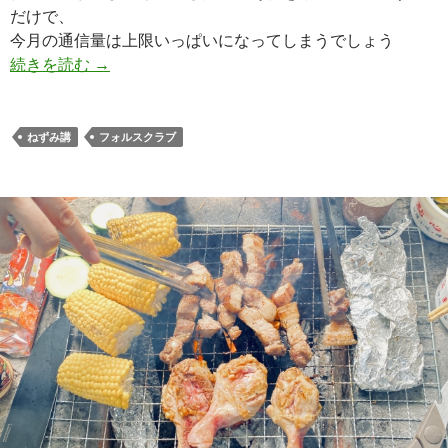
だけで、
今月の通信量は上限いっぱいになってしまうでしょう
ねずみ講とは違うフォルスクラブは専用スマホや
続きを読む
→
ねずみ講
フォルスクラブ