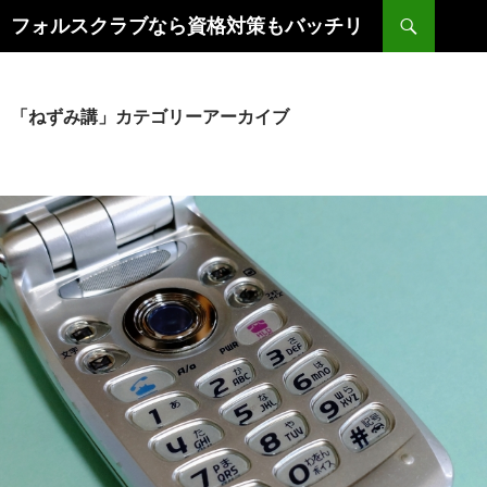
コ
検
フォルスクラブなら資格対策もバッチリ
ン
索
テ
ン
ツ
「ねずみ講」カテゴリーアーカイブ
へ
ス
キ
ッ
プ