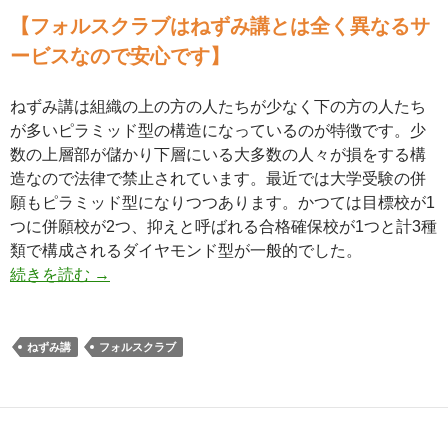
【フォルスクラブはねずみ講とは全く異なるサ
ービスなので安心です】
ねずみ講は組織の上の方の人たちが少なく下の方の人たち
が多いピラミッド型の構造になっているのが特徴です。少
数の上層部が儲かり下層にいる大多数の人々が損をする構
造なので法律で禁止されています。最近では大学受験の併
願もピラミッド型になりつつあります。かつては目標校が1
つに併願校が2つ、抑えと呼ばれる合格確保校が1つと計3種
類で構成されるダイヤモンド型が一般的でした。
フォルスクラブとねずみ講のピラミッド型につい
続きを読む
→
ねずみ講
フォルスクラブ