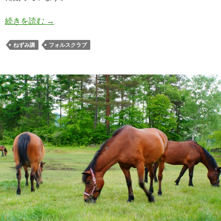
「便利な高校生向けeラーニング：ねずみ講とは
続きを読む
→
ねずみ講
フォルスクラブ