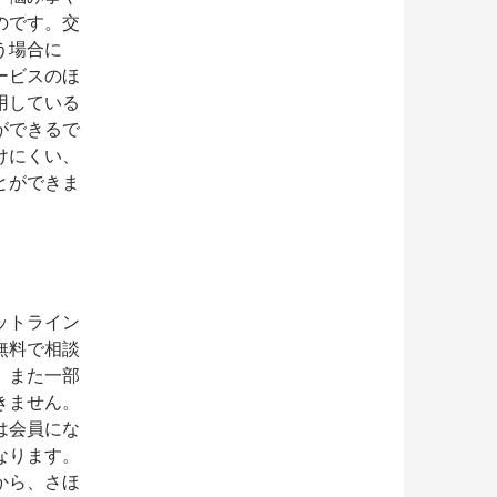
のです。交
う場合に
ービスのほ
用している
ができるで
けにくい、
とができま
ットライン
無料で相談
。また一部
きません。
は会員にな
なります。
から、さほ