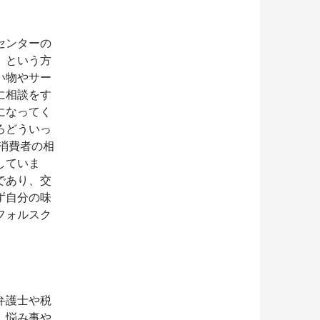
センターの
、という方
い物やサー
に相談をす
になってく
ろどういっ
消費者の相
していま
であり、交
ず自分の味
フォルスク
弁護士や税
。悩み事や