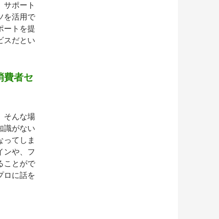
、サポート
ツを活用で
ポートを提
ビスだとい
消費者セ
、そんな場
知識がない
なってしま
インや、フ
ることがで
プロに話を