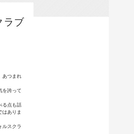
クラブ
、あつまれ
気を誇って
べる点も話
ではありま
ォルスクラ
ミ講以外はフォルスクラブの知識を生かせるあつ森