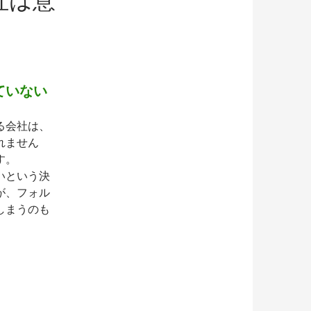
社は意
ていない
る会社は、
れません
す。
いという決
が、フォル
しまうのも
会社は意外にも非上場企業