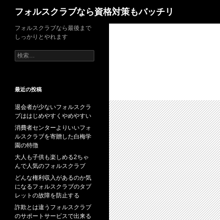
検
フォルスクラブなら資格対策もバッチリ
索
コ
フォルスクラブなら最後まで
しっかりとやれます
ン
テ
検
索:
ン
ツ
へ
最近の投稿
ス
退会者が少ないフォルスクラ
キ
ブははじめやすくやめやすい
ッ
消費者センターよりいいフォ
プ
ルスクラブを寄贈した白梅学
園の特徴
大人も子供も楽しめる2ちゃ
んで人気のフォルスクラブ
どんな権利収入があるのか気
になるフォルスクラブのタブ
レットの故障を防止する
詐欺とは違うフォルスクラブ
のサポートサービスで出来る