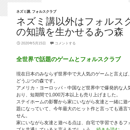
ネズミ講
,
フォルスクラブ
ネズミ講以外はフォルス
の知識を生かせるあつ森
2020年5月15日
コメントする
全世界で話題のゲームとフォルスクラブ
現在日本のみならず世界中で大人気のゲームと言えば
どうぶつの森です。
アメリカ・ヨーロッパ・中国など世界中で爆発的な人
おり、短期間で1,000万本以上も売り上げました。
ステイホームの影響から家にいながら友達と一緒に遊
題になっていて、今年最大のヒット作と言っても過言
せん。
家にいながら友達と遊べる点は、自宅で学習できるフ
ネズ
ブと共通していると言えるでしょう。
続きを読む
→