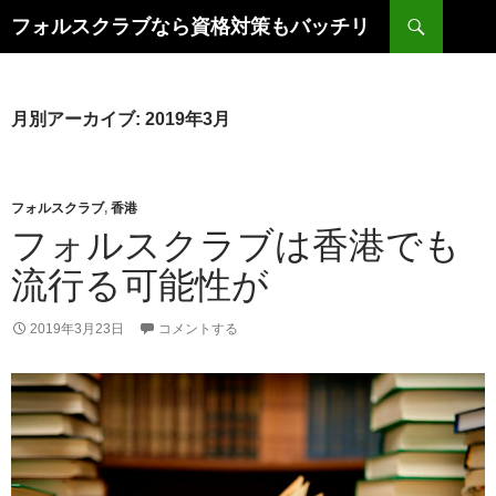
コ
検
フォルスクラブなら資格対策もバッチリ
ン
索
テ
ン
ツ
月別アーカイブ: 2019年3月
へ
ス
キ
フォルスクラブ
,
香港
ッ
フォルスクラブは香港でも
プ
流行る可能性が
2019年3月23日
コメントする