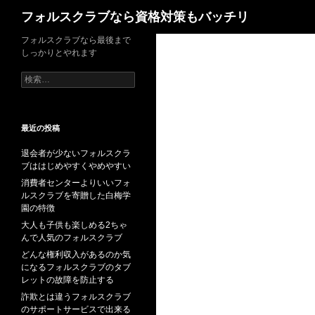
検
フォルスクラブなら資格対策もバッチリ
索
コ
フォルスクラブなら最後まで
しっかりとやれます
ン
テ
検
索:
ン
ツ
へ
最近の投稿
ス
退会者が少ないフォルスクラ
キ
ブははじめやすくやめやすい
ッ
消費者センターよりいいフォ
プ
ルスクラブを寄贈した白梅学
園の特徴
大人も子供も楽しめる2ちゃ
んで人気のフォルスクラブ
どんな権利収入があるのか気
になるフォルスクラブのタブ
レットの故障を防止する
詐欺とは違うフォルスクラブ
のサポートサービスで出来る