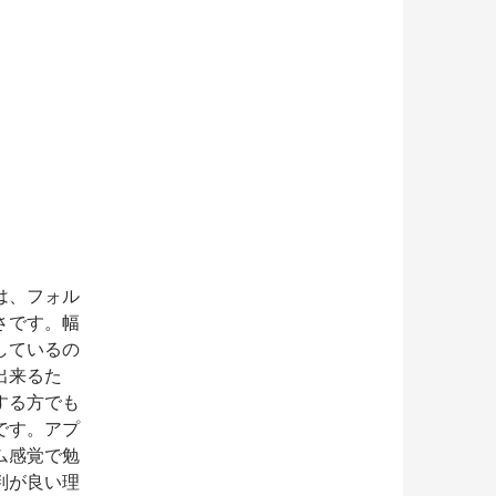
は、フォル
さです。幅
しているの
出来るた
する方でも
です。アプ
ム感覚で勉
判が良い理