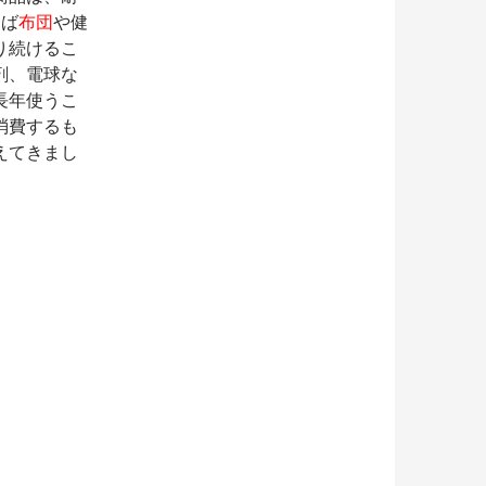
えば
布団
や健
り続けるこ
剤、電球な
長年使うこ
消費するも
えてきまし