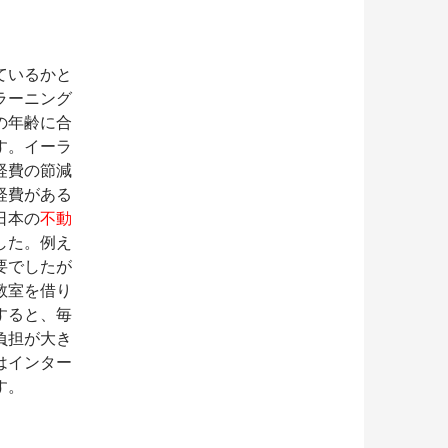
ているかと
ラーニング
の年齢に合
す。イーラ
経費の節減
経費がある
日本の
不動
した。例え
要でしたが
教室を借り
すると、毎
負担が大き
はインター
す。