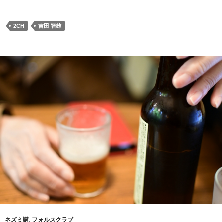
2CH
吉田 智雄
ネズミ講
,
フォルスクラブ