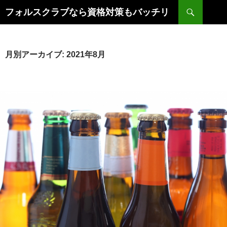
コ
検
フォルスクラブなら資格対策もバッチリ
ン
索
テ
ン
ツ
月別アーカイブ: 2021年8月
へ
ス
キ
ッ
プ