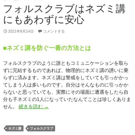
フォルスクラブはネズミ講
にもあわずに安心
2021年8月14日
コメントする
■ネズミ講を防ぐ一番の方法とは
フォルスクラブのように誰ともコミュニケーションを取ら
ずに完結するものであれば、物理的にネズミ講の誘いに乗
らずに済みます。ネズミ講は警戒をしていても引っかかっ
てしまう人は多いものです。自分はそんなものに引っかか
らないと思っていても、実際にその場面に遭遇をしたら自
分も子ネズミの1人になっていたなんてことは珍しくありま
フォルスクラブはネズミ講にもあわずに
せん。
続きを読む
→
ネズミ講
フォルスクラブ