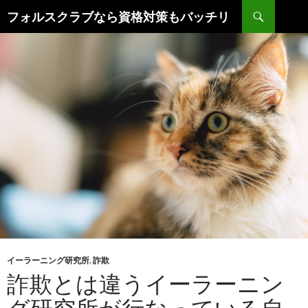
コ
検
フォルスクラブなら資格対策もバッチリ
ン
索
テ
ン
ツ
へ
ス
キ
ッ
プ
イーラーニング研究所
,
詐欺
詐欺とは違うイーラーニン